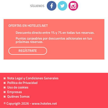
adicional y detallada sobre cómo tratamos sus datos en la
política de privacidad
SÍGUENOS
OFERTAS EN HOTELES.NET
Descuento directo entre 1% y 7% en todas tus reservas.
Puntos canjeables por descuentos adicionales en tus
próximas reservas.
REGÍSTRATE
Nota Legal y Condiciones Generales
Política de Privacidad
Uso de cookies
Empresas
Quiénes Somos
© Copyrigth 2026 - www.hoteles.net