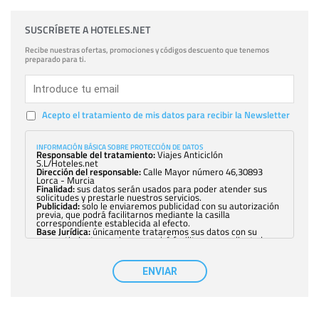
SUSCRÍBETE A HOTELES.NET
Recibe nuestras ofertas, promociones y códigos descuento que tenemos
preparado para ti.
Acepto el tratamiento de mis datos para recibir la Newsletter
INFORMACIÓN BÁSICA SOBRE PROTECCIÓN DE DATOS
Responsable del tratamiento:
Viajes Anticiclón
S.L/Hoteles.net
Dirección del responsable:
Calle Mayor número 46,30893
Lorca - Murcia
Finalidad:
sus datos serán usados para poder atender sus
solicitudes y prestarle nuestros servicios.
Publicidad:
solo le enviaremos publicidad con su autorización
previa, que podrá facilitarnos mediante la casilla
correspondiente establecida al efecto.
Base Jurídica:
únicamente trataremos sus datos con su
consentimiento previo, que podrá facilitarnos mediante la
casilla correspondiente establecida al efecto.
Destinatarios:
con carácter general, sólo el personal de
nuestra entidad que esté debidamente autorizado podrá
ENVIAR
tener conocimiento de la información que le pedimos. No se
comunicarán datos a terceros.
Derechos:
tiene derecho a saber qué información tenemos
sobre usted, corregirla y eliminarla, tal y como se explica en
la información adicional disponible en nuestra página web.
Información complementaria:
Puede consultar la información